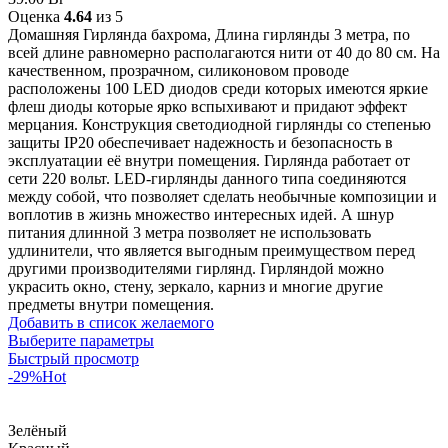
Оценка
4.64
из 5
Домашняя Гирлянда бахрома, Длина гирлянды 3 метра, по
всей длине равномерно располагаются нити от 40 до 80 см. На
качественном, прозрачном, силиконовом проводе
расположены 100 LED диодов среди которых имеются яркие
флеш диоды которые ярко вспыхивают и придают эффект
мерцания. Конструкция светодиодной гирлянды со степенью
защиты IP20 обеспечивает надежность и безопасность в
эксплуатации её внутри помещения. Гирлянда работает от
сети 220 вольт. LED-гирлянды данного типа соединяются
между собой, что позволяет сделать необычные композиции и
воплотив в жизнь множество интересных идей. А шнур
питания длинной 3 метра позволяет не использовать
удлинители, что является выгодным преимуществом перед
другими производителями гирлянд. Гирляндой можно
украсить окно, стену, зеркало, карниз и многие другие
предметы внутри помещения.
Добавить в список желаемого
Выберите параметры
Быстрый просмотр
-29%
Hot
Зелёный