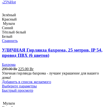
-25%
Hot
Зелёный
Красный
Мульти
Синий
Тёплый белый
Белый
Сравнить
УЛИЧНАЯ Гирлянда бахрома, 25 метров, IP 54,
провод ПВХ (6 цветов)
Бахрома
Первоначальная
Текущая
299.00
Br
225.00
Br
цена
цена:
Уличная гирлянда бахрома - лучшее украшение для вашего
составляла
225.00 Br.
дома!
299.00 Br.
Добавить в список желаемого
Выберите параметры
Быстрый просмотр
Мульти