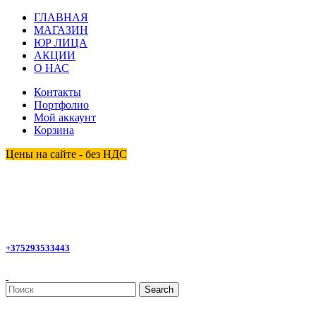
ГЛАВНАЯ
МАГАЗИН
ЮР ЛИЦА
АКЦИИ
О НАС
Контакты
Портфолио
Мой аккаунт
Корзина
Цены на сайте - без НДС
homemagby@gmail.com
+375293533443
Search