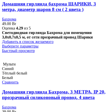
Домашняя гирлянда бахрома ШАРИКИ, 3
метра, диаметр шаров 8 см ( 2 цвета )
Бахрома
49.00
Br
Оценка
4.29
из 5
Светодиодная гирлянда Бахрома для помещения
3,0х0,7х0,5 м, от сети прозрачный провод Шарики
Добавить в список желаемого
Выберите параметры
Быстрый просмотр
Мульти
Синий
Тёплый белый
Белый
Сравнить
Домашняя гирлянда Бахрома, 3 МЕТРА, IP 20,
прозрачный силиконовый провод, 4 цвета
Бахрома
39.00
Br