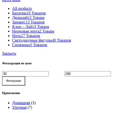
All
products
Бахрома
10 Товаров
Дюралайт
2 Товара
Занавес
13 Товаров
Клип – Лайт
3 Товара
Неоновая лента
2 Товара
Нить
17 Товаров
Светодиодные фигуры
40 Товаров
Снежинка
5 Товаров
Закрыть
Фильтрация по цене
Минимальная
Максимальная
Фильтрация
цена
цена
Применение
Домашняя
(3)
Уличная
(7)