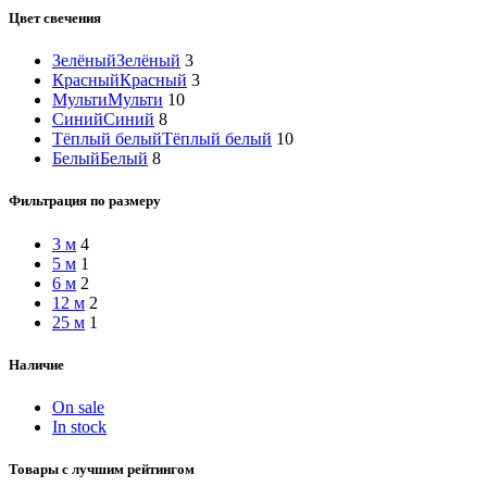
Цвет свечения
Зелёный
Зелёный
3
Красный
Красный
3
Мульти
Мульти
10
Синий
Синий
8
Тёплый белый
Тёплый белый
10
Белый
Белый
8
Фильтрация по размеру
3 м
4
5 м
1
6 м
2
12 м
2
25 м
1
Наличие
On sale
In stock
Товары с лучшим рейтингом