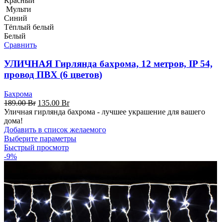
Красный
Мульти
Синий
Тёплый белый
Белый
Сравнить
УЛИЧНАЯ Гирлянда бахрома, 12 метров, IP 54,
провод ПВХ (6 цветов)
Бахрома
Первоначальная
Текущая
189.00
Br
135.00
Br
цена
цена:
Уличная гирлянда бахрома - лучшее украшение для вашего
составляла
135.00 Br.
дома!
189.00 Br.
Добавить в список желаемого
Выберите параметры
Быстрый просмотр
-9%