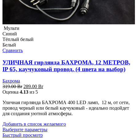
Мульти
Синий
Тёплый белый
Белый
Сравнить
УЛИЧНАЯ гирлянда БАХРОМА, 12 МЕТРОВ,
IP 65, каучуковый провод, (4 цвета на выбор)
Бахрома
Первоначальная
Текущая
319.00
Br
289.00
Br
цена
цена:
Оценка
4.13
из 5
составляла
289.00 Br.
Уличная гирлянда БАХРОМА 400 LED ламп, 12 м, от сети,
319.00 Br.
провод черный или белый каучуковый - идеально подойдет
для создания уютной атмосферы.
Добавить в список желаемого
Выберите параметры
Быстрый просмотр