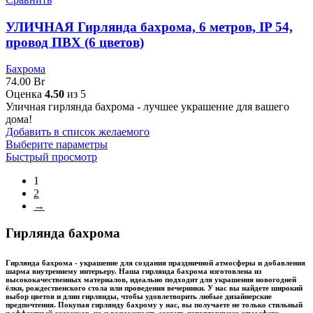
УЛИЧНАЯ Гирлянда бахрома, 6 метров, IP 54,
провод ПВХ (6 цветов)
Бахрома
74.00
Br
Оценка
4.50
из 5
Уличная гирлянда бахрома - лучшее украшение для вашего
дома!
Добавить в список желаемого
Выберите параметры
Быстрый просмотр
1
2
→
Гирлянда бахрома
Гирлянда бахрома - украшение для создания праздничной атмосферы и добавления
шарма внутреннему интерьеру. Наша гирлянда бахрома изготовлена из
высококачественных материалов, идеально подходит для украшения новогодней
ёлки, рождественского стола или проведения вечеринки. У нас вы найдете широкий
выбор цветов и длин гирлянды, чтобы удовлетворить любые дизайнерские
предпочтения. Покупая гирлянду бахрому у нас, вы получаете не только стильный
и эффектный аксессуар, но и возможность создать неповторимую атмосферу