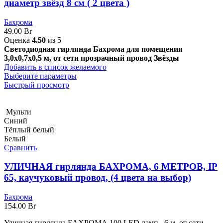
диаметр звёзд 8 см ( 2 цвета )
Бахрома
49.00
Br
Оценка
4.50
из 5
Светодиодная гирлянда Бахрома для помещения
3,0х0,7х0,5 м, от сети прозрачный провод Звёзды
Добавить в список желаемого
Выберите параметры
Быстрый просмотр
Мульти
Синий
Тёплый белый
Белый
Сравнить
УЛИЧНАЯ гирлянда БАХРОМА, 6 МЕТРОВ, IP
65, каучуковый провод, (4 цвета на выбор)
Бахрома
154.00
Br
Уличная гирлянда БАХРОМА 100 LED ламп, 6 м, от сети,