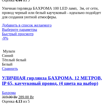
Оценка
4.44
из 5
Уличная гирлянда БАХРОМА 100 LED ламп, 3м, от сети,
провод черный или белый каучуковый - идеально подойдет
для создания уютной атмосферы.
Добавить в список желаемого
Выберите параметры
Быстрый просмотр
-9%
Мульти
Синий
Тёплый белый
Белый
Сравнить
УЛИЧНАЯ гирлянда БАХРОМА, 12 МЕТРОВ,
IP 65, каучуковый провод, (4 цвета на выбор)
Бахрома
Первоначальная
Текущая
319.00
Br
289.00
Br
цена
цена:
Оценка
4.13
из 5
составляла
289.00 Br.