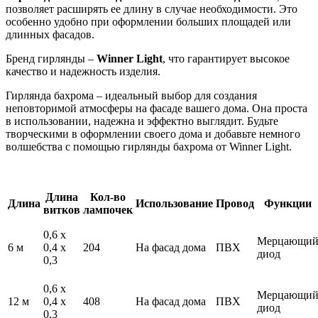
позволяет расширять ее длину в случае необходимости. Это
особенно удобно при оформлении больших площадей или
длинных фасадов.
Бренд гирлянды –
Winner Light
, что гарантирует высокое
качество и надежность изделия.
Гирлянда бахрома – идеальный выбор для создания
неповторимой атмосферы на фасаде вашего дома. Она проста
в использовании, надежна и эффектно выглядит. Будьте
творческими в оформлении своего дома и добавьте немного
волшебства с помощью гирлянды бахрома от Winner Light.
Длина
Кол-во
Длина
Использование
Провод
Функции
витков
лампочек
0,6 х
Мерцающи
6 м
0,4 х
204
На фасад дома
ПВХ
диод
0,3
0,6 х
Мерцающи
12 м
0,4 х
408
На фасад дома
ПВХ
диод
0,3