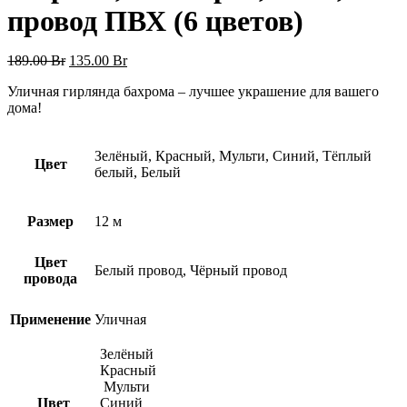
провод ПВХ (6 цветов)
Первоначальная
Текущая
189.00
Br
135.00
Br
цена
цена:
Уличная гирлянда бахрома – лучшее украшение для вашего
составляла
135.00 Br.
дома!
189.00 Br.
Зелёный, Красный, Мульти, Синий, Тёплый
Цвет
белый, Белый
Размер
12 м
Цвет
Белый провод, Чёрный провод
провода
Применение
Уличная
Зелёный
Красный
Мульти
Цвет
Синий