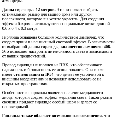
атмосферы.
Длина
гирлянды:
12 метров.
Это позволяет выбрать
оптимальный размер для вашего дома или другой
поверхности, которую вы хотите украсить. Для создания
эффекта бахромы используются специальные витки длиной
0,6 х 0,4 х 0,3 метра.
Гирлянда оснащена большим количеством лампочек, что
создает яркий и насыщенный световой эффект. В зависимости
от выбранной длины гирлянды,
количество лампочек
:
408
.
Это позволяет настроить интенсивность света в зависимости
от ваших предпочтений.
Провод гирлянды выполнен из ПВХ, что обеспечивает
надежность и безопасность ее использования. Она также
имеет
степень защиты IP54
, что делает ее устойчивой к
внешним воздействиям и позволяет использовать ее на
открытых пространствах.
Особенностью гирлянды является наличие мерцающего
диода, который создает эффект мерцания света. Такой режим
свечения придает гирлянде особый шарм и делает ее
неповторимой.
Гирлянда также обладает возможностью соединения
, что