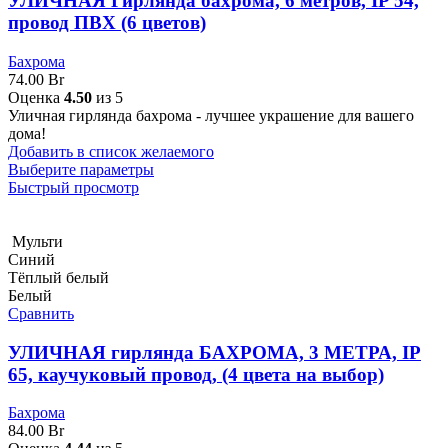
УЛИЧНАЯ Гирлянда бахрома, 6 метров, IP 54,
провод ПВХ (6 цветов)
Бахрома
74.00
Br
Оценка
4.50
из 5
Уличная гирлянда бахрома - лучшее украшение для вашего
дома!
Добавить в список желаемого
Выберите параметры
Быстрый просмотр
Мульти
Синий
Тёплый белый
Белый
Сравнить
УЛИЧНАЯ гирлянда БАХРОМА, 3 МЕТРА, IP
65, каучуковый провод, (4 цвета на выбор)
Бахрома
84.00
Br