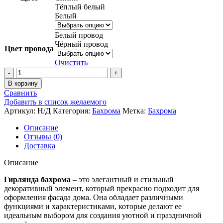
Тёплый белый
Белый
Белый провод
Чёрный провод
Цвет провода
Очистить
Количество
товара
В корзину
УЛИЧНАЯ
Сравнить
Гирлянда
Добавить в список желаемого
бахрома,
Артикул:
Н/Д
Категория:
Бахрома
Метка:
Бахрома
12
метров,
Описание
IP
Отзывы (0)
54,
Доставка
провод
ПВХ
Описание
(6
цветов)
Гирлянда бахрома
– это элегантный и стильный
декоративный элемент, который прекрасно подходит для
оформления фасада дома. Она обладает различными
функциями и характеристиками, которые делают ее
идеальным выбором для создания уютной и праздничной