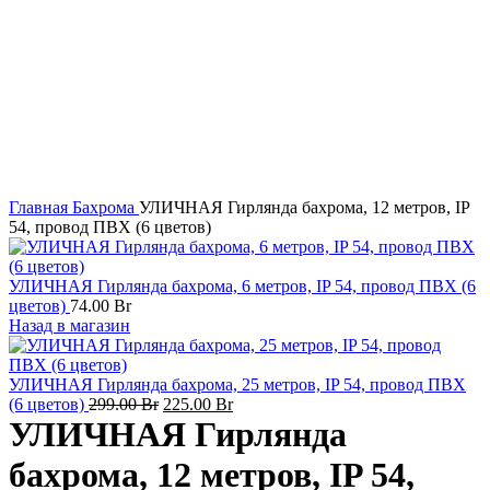
Главная
Бахрома
УЛИЧНАЯ Гирлянда бахрома, 12 метров, IP
54, провод ПВХ (6 цветов)
УЛИЧНАЯ Гирлянда бахрома, 6 метров, IP 54, провод ПВХ (6
цветов)
74.00
Br
Назад в магазин
УЛИЧНАЯ Гирлянда бахрома, 25 метров, IP 54, провод ПВХ
Первоначальная
Текущая
(6 цветов)
299.00
Br
225.00
Br
цена
цена:
УЛИЧНАЯ Гирлянда
составляла
225.00 Br.
299.00 Br.
бахрома, 12 метров, IP 54,