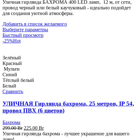
Уличная гирлянда БАХРОМА 400 LED ламп, 12 м, от сети,
319.00 Br.
провод черный или белый каучуковый - идеально подойдет
для создания уютной атмосферы.
Добавить в список желаемого
Выберите параметры
Быстрый просмотр
-25%
Hot
Зелёный
Красный
Мульти
Синий
Тёплый белый
Белый
Сравнить
УЛИЧНАЯ Гирлянда бахрома, 25 метров, IP 54,
провод ПВХ (6 цветов)
Бахрома
Первоначальная
Текущая
299.00
Br
225.00
Br
цена
цена:
Уличная гирлянда бахрома - лучшее украшение для вашего
составляла
225.00 Br.
дома!