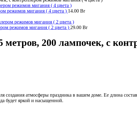
ром режимов мигания ( 4 цвета )
14.00
Br
ером режимов мигания ( 2 цвета )
29.00
Br
 метров, 200 лампочек, с кон
я создания атмосферы праздника в вашем доме. Ее длина составл
да будет яркой и насыщенной.