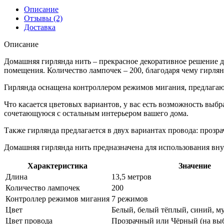
метров,
Описание
200
Отзывы (2)
лампочек,
Доставка
с
контроллером
Описание
режимов
мигания
Домашняя гирлянда нить – прекрасное декоративное решение дл
(
помещения. Количество лампочек – 200, благодаря чему гирлян
4
Гирлянда оснащена контроллером режимов мигания, предлагаю
цвета
)
Что касается цветовых вариантов, у вас есть возможность выб
сочетающуюся с остальным интерьером вашего дома.
Также гирлянда предлагается в двух вариантах провода: проз
Домашняя гирлянда нить предназначена для использования вну
Характеристика
Значение
Длина
13,5 метров
Количество лампочек
200
Контроллер режимов мигания
7 режимов
Цвет
Белый, белый тёплый, синий, му
Цвет провода
Прозрачный или Чёрный (на вы