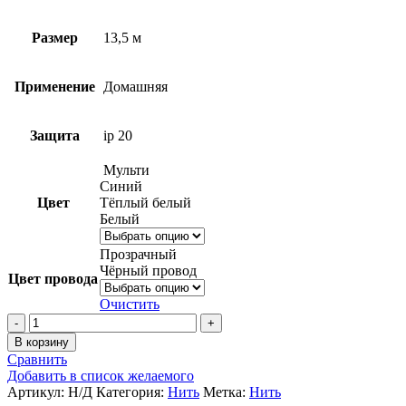
Размер
13,5 м
Применение
Домашняя
Защита
ip 20
Мульти
Синий
Цвет
Тёплый белый
Белый
Прозрачный
Чёрный провод
Цвет провода
Очистить
Количество
товара
В корзину
Домашняя
Сравнить
Гирлянда
Добавить в список желаемого
нить,
Артикул:
Н/Д
Категория:
Нить
Метка:
Нить
13,5