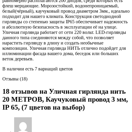
равномерно располагаются 200 диодов, среди которых есть
на
флеш мерцающие. Морозостойкий, водонепроницаемый,
выбор)
белый(чёрный), каучуковый провод диаметром 3мм., идеально
подходит для нашего климата. Конструкция светодиодной
гирлянды со степенью защиты IP65 обеспечивает надежность
и абсолютную безопасность в эксплуатации её на улице.
Уличная гирлянда работает от сети 220 вольт. LED-гирлянды
данного типа соединяются между собой, что позволяет
нарастить гирлянду в длину и создать необычные
композиции. Уличная гирлянда НИТЬ отлично подойдет для
иллюминации фасада вашего дома, беседок или больших
веток деревьев.
В наличии есть 7 вариаций цветов
Отзывы (18)
18 отзывов на
Уличная гирлянда нить
20 МЕТРОВ, Каучуковый провод 3 мм,
IP 65, (7 цветов на выбор)