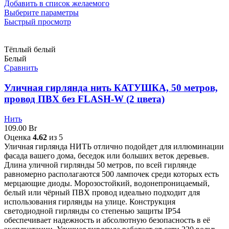
Добавить в список желаемого
Выберите параметры
Быстрый просмотр
Тёплый белый
Белый
Сравнить
Уличная гирлянда нить КАТУШКА, 50 метров,
провод ПВХ без FLASH-W (2 цвета)
Нить
109.00
Br
Оценка
4.62
из 5
Уличная гирлянда НИТЬ отлично подойдет для иллюминации
фасада вашего дома, беседок или больших веток деревьев.
Длина уличной гирлянды 50 метров, по всей гирлянде
равномерно располагаются 500 лампочек среди которых есть
мерцающие диоды. Морозостойкий, водонепроницаемый,
белый или чёрный ПВХ провод идеально подходит для
использования гирлянды на улице. Конструкция
светодиодной гирлянды со степенью защиты IP54
обеспечивает надежность и абсолютную безопасность в её