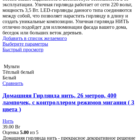
эксплуатации. Уличная гирлянда работает от сети 220 вольт,
мощность 3,5 Вт. LED-гирлянды данного типа соединяются
между собой, что позволяет нарастить гирлянду в длину и
создать уникальные композиции. Уличная гирлянда НИТЬ
отлично подойдет для иллюминации фасада вашего дома,
беседок или больших веток деревьев.
Добавить в список желаемого
Выберите параметры
Быстрый просмотр
Мульти
Тёплый белый
Белый
Сравнить
Домашняя Гирлянда нить, 26 метров, 400
лампочек, с контроллером режимов мигания ( 3
цвета )
Нить
39.00
Br
Оценка
5.00
из 5
Домашняя гирлянда нить - прекрасное декоративное решение