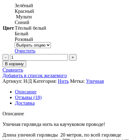
Зелёный
Красный
Мульти
Синий
Цвет
Тёплый белый
Белый
Розовый
Очистить
Количество
товара
В корзину
Уличная
Сравнить
гирлянда
Добавить в список желаемого
нить
Артикул:
Н/Д
Категория:
Нить
Метка:
Уличная
20
МЕТРОВ,
Описание
Каучуковый
Отзывы (18)
провод
Доставка
3
мм,
Описание
IP
65,
Уличная гирлянда нить на каучуковом проводе!
(7
Длина уличной гирлянды 20 метров, по всей гирлянде
цветов