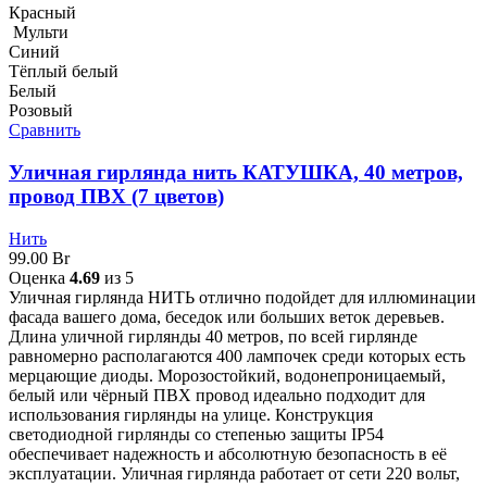
Красный
Мульти
Синий
Тёплый белый
Белый
Розовый
Сравнить
Уличная гирлянда нить КАТУШКА, 40 метров,
провод ПВХ (7 цветов)
Нить
99.00
Br
Оценка
4.69
из 5
Уличная гирлянда НИТЬ отлично подойдет для иллюминации
фасада вашего дома, беседок или больших веток деревьев.
Длина уличной гирлянды 40 метров, по всей гирлянде
равномерно располагаются 400 лампочек среди которых есть
мерцающие диоды. Морозостойкий, водонепроницаемый,
белый или чёрный ПВХ провод идеально подходит для
использования гирлянды на улице. Конструкция
светодиодной гирлянды со степенью защиты IP54
обеспечивает надежность и абсолютную безопасность в её
эксплуатации. Уличная гирлянда работает от сети 220 вольт,