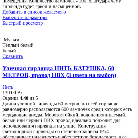
помещения. Количество лампочек - 100, благодаря чему
гирлянда будет яркой и насыщенной.
Добавить в список желаемого
Выберите параметры
Быстрый просмотр
Мульти
Тёплый белый
Белый
Сравнить
Уличная гирлянда НИТЬ-КАТУШКА, 60
МЕТРОВ, провод ПВХ (3 цвета на выбор)
Нить
139.00
Br
Оценка
4.40
из 5
Длина уличной гирлянды 60 метров, по всей гирлянде
равномерно располагаются 600 лампочек среди которых есть
мерцающие диоды. Морозостойкий, водонепроницаемый,
белый или чёрный ПВХ провод идеально подходит для
использования гирлянды на улице. Конструкция
светодиодной гирлянды со степенью защиты IP54
обеспечивает надежность и абсолютную безопасность в её