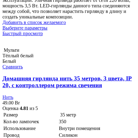
эксплуатации. Уличная гирлянда работает от сети 220 вольт,
мощность 3,5 Вт. LED-гирлянды данного типа соединяются
между собой, что позволяет нарастить гирлянду в длину и
создать уникальные композиции.
Добавить в список желаемого
Выберите параметры
Быстрый просмотр
Мульти
Тёплый белый
Белый
Сравнить
Домашняя гирлянда нить 35 метров, 3 цвета, IP
20, с контроллером режима свечения
Нить
49.00
Br
Оценка
4.81
из 5
Размер
35 метр
Кол-во лампочек
350
Использование
Внутри помещения
Провод
Силикон