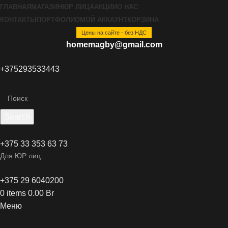
ГЛАВНАЯ
МАГАЗИН
ЮР ЛИЦА
АКЦИИ
О НАС
КОНТАКТЫ
ПОРТФОЛИО
МОЙ АККАУНТ
КОРЗИНА
Цены на сайте - без НДС
homemagby@gmail.com
+375293533443
Search
+375 33 353 63 73
Для ЮР лиц
+375 29 6040200
0
items
0.00
Br
Меню