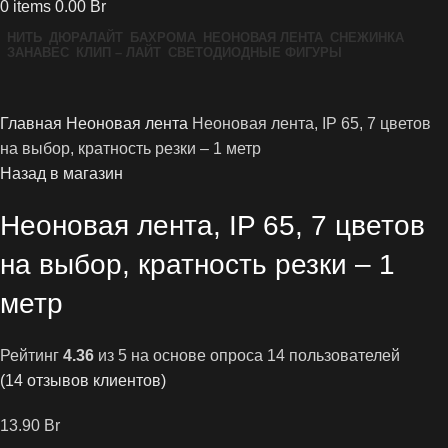
0
items
0.00
Br
НИТЬ
ДЮРАЛАЙТ
БАХРОМА
НЕОНОВАЯ ЛЕНТА
СНЕЖИНКА
ЗАНАВЕС
КЛИП – ЛАЙТ
СВЕТОДИОДНЫЕ ФИГУРЫ
Увеличить
Главная
Неоновая лента
Неоновая лента, IP 65, 7 цветов
на выбор, кратность резки – 1 метр
Назад в магазин
Неоновая лента, IP 65, 7 цветов
на выбор, кратность резки – 1
метр
Рейтинг
4.36
из 5 на основе опроса
14
пользователей
(
14
отзывов клиентов)
13.90
Br