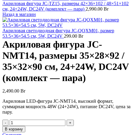
Акриловая фигура JC-TZ15, размеры 42×36×102 / 48×51×102
см, 24+24W, DC24V (комплект — пара)
2,990.00
Br
Назад в магазин
Акриловая светодиодная фигура JC-QQXM01, размер
53.5×36×54.5 см, 5W, DC24V
299.00
Br
Акриловая фигура JC-
NMT14, размеры 35×28×92 /
35×32×90 см, 24+24W, DC24V
(комплект — пара)
2,490.00
Br
Акриловая LED-фигура JC-NMT14, высокий формат,
суммарная мощность 48W (24+24W), питание DC24V, цена за
пару.
Количество
товара
В корзину
Акриловая
Сравнить