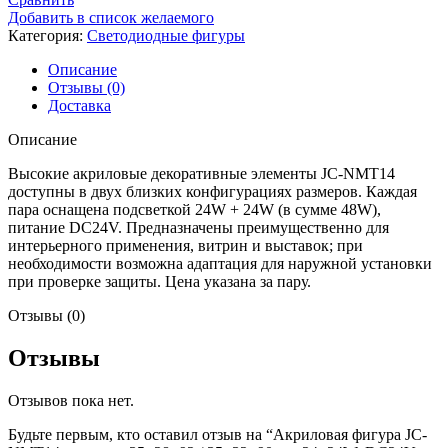
фигура
Добавить в список желаемого
JC-
Категория:
Светодиодные фигуры
NMT14,
размеры
Описание
35×28×92
Отзывы (0)
/
Доставка
35×32×90
см,
Описание
24+24W,
DC24V
Высокие акриловые декоративные элементы JC-NMT14
(комплект
доступны в двух близких конфигурациях размеров. Каждая
—
пара оснащена подсветкой 24W + 24W (в сумме 48W),
пара)
питание DC24V. Предназначены преимущественно для
интерьерного применения, витрин и выставок; при
необходимости возможна адаптация для наружной установки
при проверке защиты. Цена указана за пару.
Отзывы (0)
Отзывы
Отзывов пока нет.
Будьте первым, кто оставил отзыв на “Акриловая фигура JC-