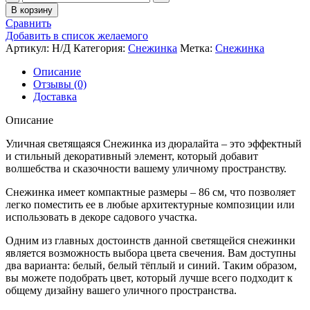
товара
В корзину
Уличная
Сравнить
светящаяся
Добавить в список желаемого
Снежинка
Артикул:
Н/Д
Категория:
Снежинка
Метка:
Снежинка
из
дюралайта,
Описание
диаметр
Отзывы (0)
86
Доставка
см,
IP
Описание
65,
(3
Уличная светящаяся Снежинка из дюралайта – это эффектный
цвета)
и стильный декоративный элемент, который добавит
волшебства и сказочности вашему уличному пространству.
Снежинка имеет компактные размеры – 86 см, что позволяет
легко поместить ее в любые архитектурные композиции или
использовать в декоре садового участка.
Одним из главных достоинств данной светящейся снежинки
является возможность выбора цвета свечения. Вам доступны
два варианта: белый, белый тёплый и синий. Таким образом,
вы можете подобрать цвет, который лучше всего подходит к
общему дизайну вашего уличного пространства.