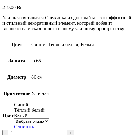
219.00
Br
Уличная светящаяся Снежинка из дюралайта – это эффектный
и стильный декоративный элемент, который добавит
волшебства и сказочности вашему уличному пространству.
Цвет
Синий, Тёплый белый, Белый
Защита
ip 65
Диаметр
86 см
Применение
Уличная
Синий
Тёплый белый
Цвет
Белый
Очистить
Количество