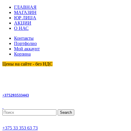
ГЛАВНАЯ
МАГАЗИН
ЮР ЛИЦА
АКЦИИ
О НАС
Контакты
Портфолио
Мой аккаунт
Корзина
Цены на сайте - без НДС
homemagby@gmail.com
+375293533443
Search
+375 33 353 63 73