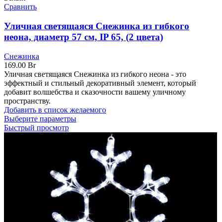
Сравнить
Уличная светящаяся Снежинка из гибкого
неона, диаметр 57 см, IP 65, (2 цвета)
Снежинка
169.00
Br
Уличная светящаяся Снежинка из гибкого неона - это
эффектный и стильный декоративный элемент, который
добавит волшебства и сказочности вашему уличному
пространству.
Добавить в список желаемого
Выберите параметры
Быстрый просмотр