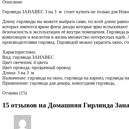
4
Описание
цвета,
прозрачный
Гирлянда ЗАНАВЕС 3 на 3 м стоит купить не только для Нового
силиконовый
Длину гирлянды вы можете выбрать сами, по всей длине равн
провод,
которых имеются яркие флеш диоды которые ярко вспыхивают 
7
безопасность в эксплуатации её внутри помещения. Гирлянда р
режимов
композиции и воплотив в жизнь множество интересных идей. 
мигания
производителями гирлянд. Гирляндой можно украсить окно, сте
Характеристики:
Вид: гирлянда ЗАНАВЕС
Цвет свечения: 4 цвета
Цвет провода: прозрачный провод
Длина: 3 на 3 м
Назначение: гирлянда на окно, гирлянда на карниз, гирлянда н
Применение: гирлянда для декора, новогодняя гирлянда,
Отзывы (15)
15 отзывов на
Домашняя Гирлянда Занав