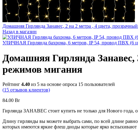
Домашняя Гирлянда Занавес, 2 на 2 метра , 4 цвета, прозрачн
Назад в магазин
УЛИЧНАЯ Гирлянда бахрома, 6 метров, IP 54, провод ПВХ (6 
Домашняя Гирлянда Занавес, 3
режимов мигания
Рейтинг
4.40
из 5 на основе опроса
15
пользователей
(
15
отзывов клиентов)
84.00
Br
Гирлянда ЗАНАВЕС стоит купить не только для Нового года, он
Длину гирлянды вы можете выбрать сами, по всей длине равн
которых имеются яркие флеш диоды которые ярко вспыхивают 