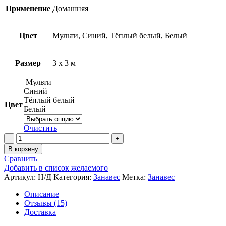
Применение
Домашняя
Цвет
Мульти, Синий, Тёплый белый, Белый
Размер
3 x 3 м
Мульти
Синий
Тёплый белый
Цвет
Белый
Очистить
Количество
товара
В корзину
Домашняя
Сравнить
Гирлянда
Добавить в список желаемого
Занавес,
Артикул:
Н/Д
Категория:
Занавес
Метка:
Занавес
3
на
Описание
3
Отзывы (15)
метра
Доставка
,