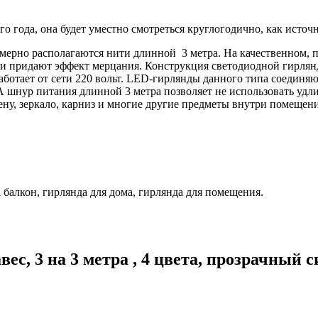
 года, она будет уместно смотреться круглогодично, как источ
омерно располагаются нити длинной 3 метра. На качественном,
и придают эффект мерцания. Конструкция светодиодной гирлянд
аботает от сети 220 вольт. LED-гирлянды данного типа соединяю
А шнур питания длинной 3 метра позволяет не использовать удл
ну, зеркало, карниз и многие другие предметы внутри помещени
а балкон, гирлянда для дома, гирлянда для помещения.
ес, 3 на 3 метра , 4 цвета, прозрачный